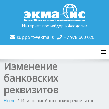
Интернет провайдер в Феодосии
support@ekma.is
+7 978 600 0201
Tog
Изменение
банковских
реквизитов
Home
Изменение банковских реквизитов